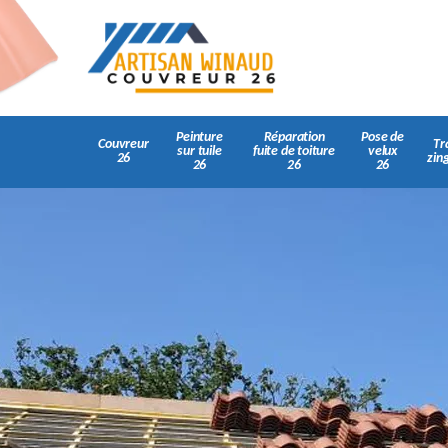
Peinture
Réparation
Pose de
Couvreur
Tr
sur tuile
fuite de toiture
velux
26
zin
26
26
26