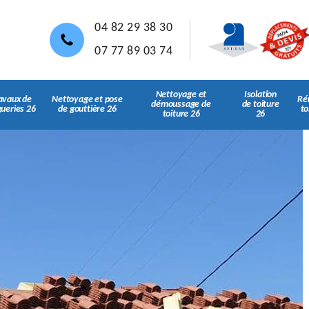
04 82 29 38 30
07 77 89 03 74
Nettoyage et
Isolation
avaux de
Nettoyage et pose
Ré
démoussage de
de toiture
gueries 26
de gouttière 26
to
toiture 26
26