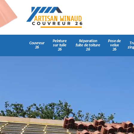
Peinture
Réparation
Pose de
Couvreur
Tr
sur tuile
fuite de toiture
velux
26
zin
26
26
26