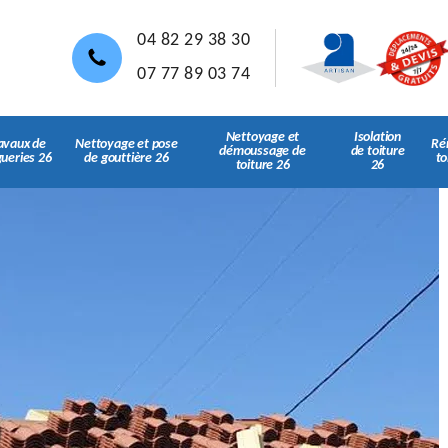
04 82 29 38 30
07 77 89 03 74
Nettoyage et
Isolation
avaux de
Nettoyage et pose
Ré
démoussage de
de toiture
gueries 26
de gouttière 26
to
toiture 26
26