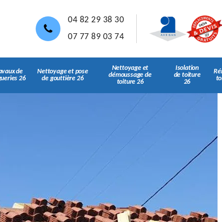
04 82 29 38 30
07 77 89 03 74
Nettoyage et
Isolation
avaux de
Nettoyage et pose
Ré
démoussage de
de toiture
gueries 26
de gouttière 26
to
toiture 26
26