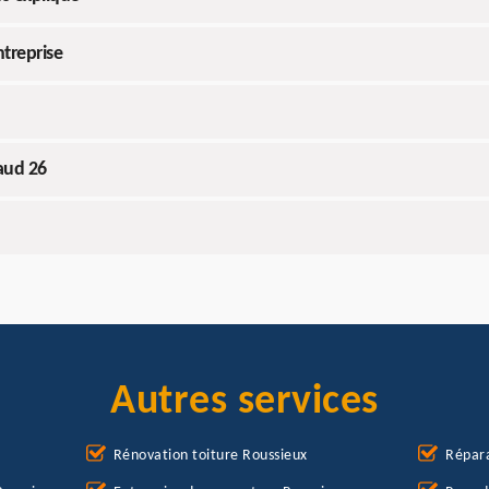
ntreprise
naud 26
Autres services
Rénovation toiture Roussieux
Répara