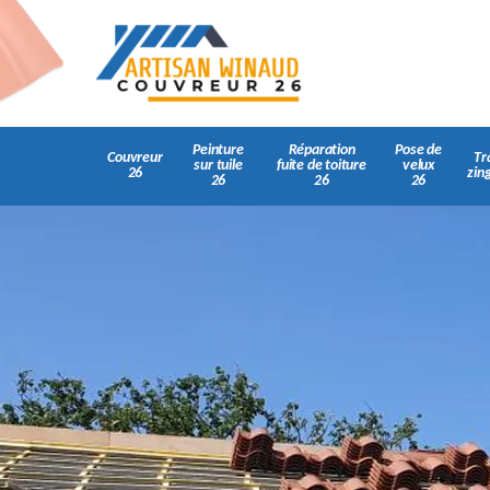
Peinture
Réparation
Pose de
Couvreur
Tr
sur tuile
fuite de toiture
velux
26
zin
26
26
26