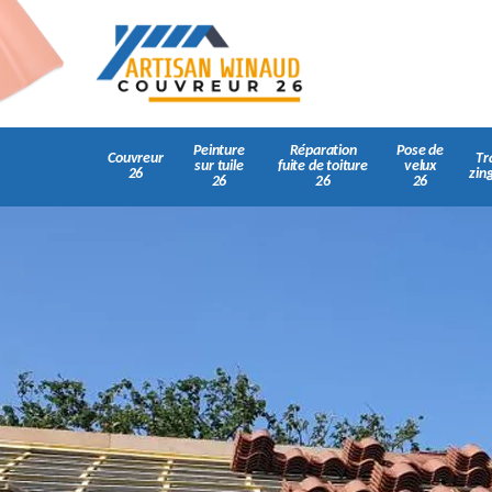
Peinture
Réparation
Pose de
Couvreur
Tr
sur tuile
fuite de toiture
velux
26
zin
26
26
26