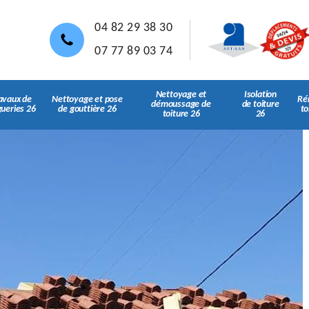
04 82 29 38 30
07 77 89 03 74
Nettoyage et
Isolation
avaux de
Nettoyage et pose
Ré
démoussage de
de toiture
gueries 26
de gouttière 26
to
toiture 26
26