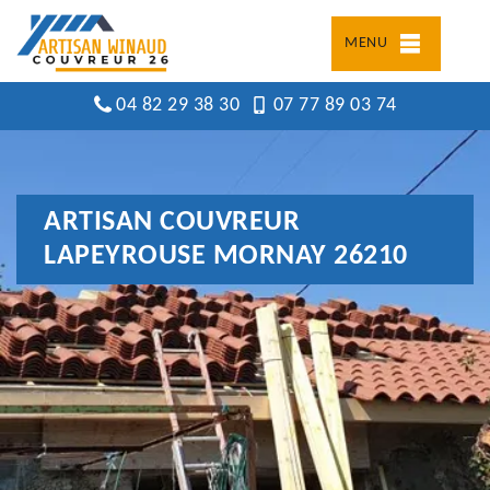
MENU
04 82 29 38 30
07 77 89 03 74
ARTISAN COUVREUR
LAPEYROUSE MORNAY 26210