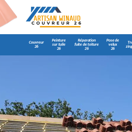
Peinture
Réparation
Pose de
Couvreur
Tr
sur tuile
fuite de toiture
velux
26
zin
26
26
26