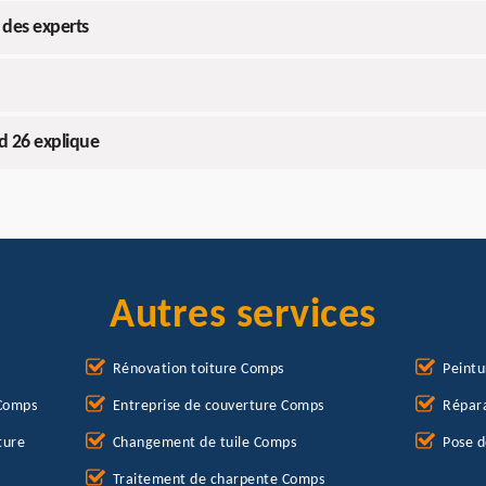
 des experts
ud 26 explique
Autres services
Rénovation toiture Comps
Peintu
 Comps
Entreprise de couverture Comps
Répara
ture
Changement de tuile Comps
Pose d
Traitement de charpente Comps