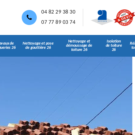
04 82 29 38 30
07 77 89 03 74
Nettoyage et
Isolation
avaux de
Nettoyage et pose
Ré
démoussage de
de toiture
gueries 26
de gouttière 26
to
toiture 26
26