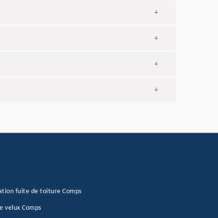
+
+
+
+
tion fuite de toiture Comps
e velux Comps