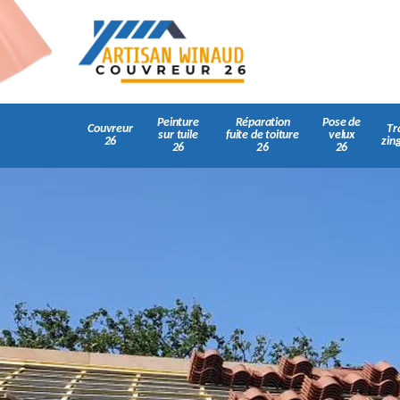
Peinture
Réparation
Pose de
Couvreur
Tr
sur tuile
fuite de toiture
velux
26
zin
26
26
26