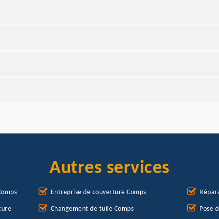
Autres services
 Comps
Entreprise de couverture Comps
Répara
ture
Changement de tuile Comps
Pose d