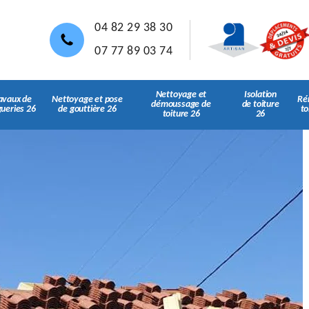
04 82 29 38 30
07 77 89 03 74
Nettoyage et
Isolation
avaux de
Nettoyage et pose
Ré
démoussage de
de toiture
gueries 26
de gouttière 26
to
toiture 26
26