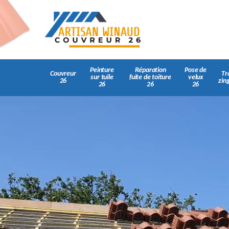
Peinture
Réparation
Pose de
Couvreur
Tr
sur tuile
fuite de toiture
velux
26
zin
26
26
26