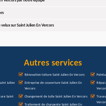
 En Vercors par notre équipe
ors
elux sur Saint Julien En Vercors
Autres services
Rénovation toiture Saint Julien En Vercors
Peintu
aint Julien
Entreprise de couverture Saint Julien En
Répara
Vercors
Vercor
ure Saint
Changement de tuile Saint Julien En Vercors
Travau
Vercor
Traitement de charpente Saint Julien En