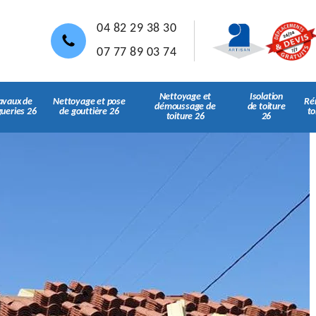
04 82 29 38 30
07 77 89 03 74
Nettoyage et
Isolation
avaux de
Nettoyage et pose
Ré
démoussage de
de toiture
gueries 26
de gouttière 26
to
toiture 26
26