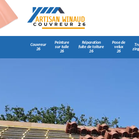
Peinture
Réparation
Pose de
Couvreur
Tr
sur tuile
fuite de toiture
velux
26
zin
26
26
26