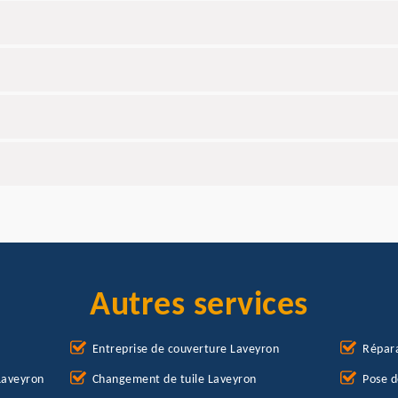
Autres services
Entreprise de couverture Laveyron
Répara
Laveyron
Changement de tuile Laveyron
Pose d