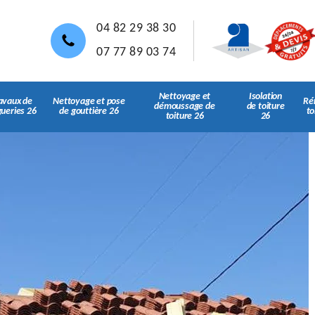
04 82 29 38 30
07 77 89 03 74
Nettoyage et
Isolation
avaux de
Nettoyage et pose
Ré
démoussage de
de toiture
gueries 26
de gouttière 26
to
toiture 26
26