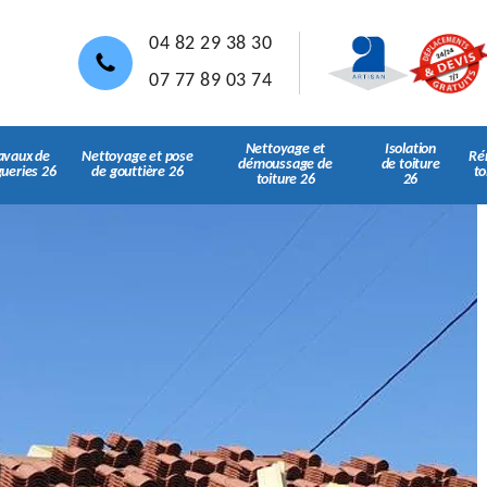
04 82 29 38 30
07 77 89 03 74
Nettoyage et
Isolation
avaux de
Nettoyage et pose
Ré
démoussage de
de toiture
gueries 26
de gouttière 26
to
toiture 26
26