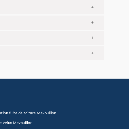
+
+
+
+
tion fuite de toiture Mevouillon
e velux Mevouillon