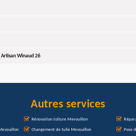
c Artisan Winaud 26
Autres services
Rénovation toiture Mevouillon
Répara
Mevouillon
Changement de tuile Mevouillon
Pose d