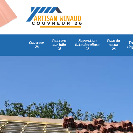
Peinture
Réparation
Pose de
Couvreur
Tr
sur tuile
fuite de toiture
velux
26
zin
26
26
26