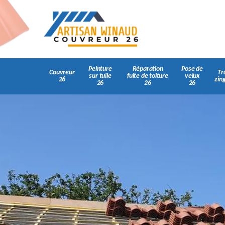
Peinture
Réparation
Pose de
Couvreur
Tr
sur tuile
fuite de toiture
velux
26
zin
26
26
26