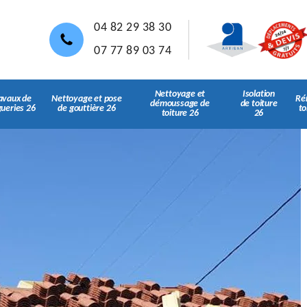
04 82 29 38 30
07 77 89 03 74
Nettoyage et
Isolation
avaux de
Nettoyage et pose
Ré
démoussage de
de toiture
gueries 26
de gouttière 26
to
toiture 26
26