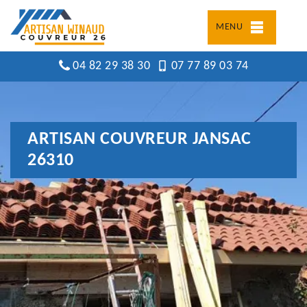
MENU
04 82 29 38 30
07 77 89 03 74
ARTISAN COUVREUR JANSAC
26310