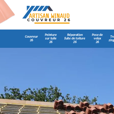
Peinture
Réparation
Pose de
Couvreur
Tr
sur tuile
fuite de toiture
velux
26
zin
26
26
26