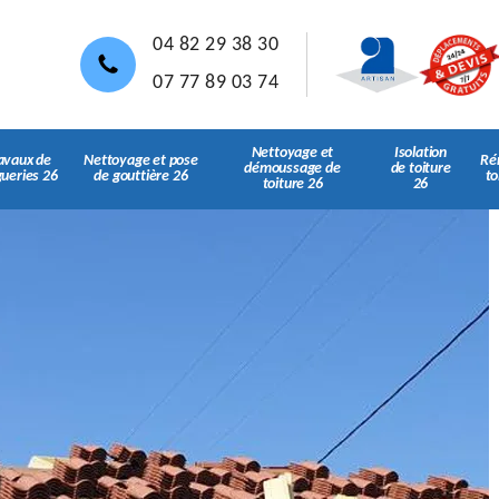
04 82 29 38 30
07 77 89 03 74
Nettoyage et
Isolation
avaux de
Nettoyage et pose
Ré
démoussage de
de toiture
gueries 26
de gouttière 26
to
toiture 26
26