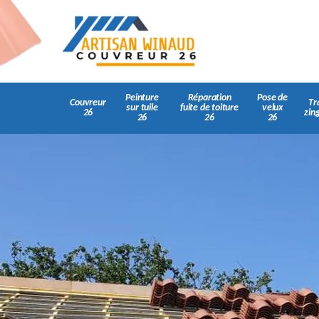
Peinture
Réparation
Pose de
Couvreur
Tr
sur tuile
fuite de toiture
velux
26
zin
26
26
26