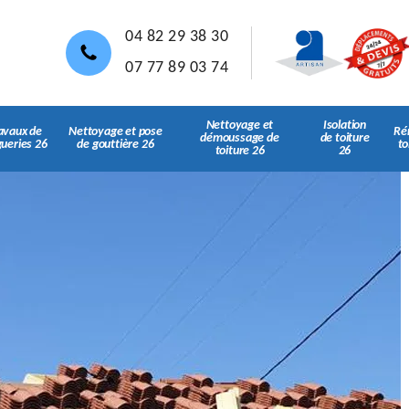
04 82 29 38 30
07 77 89 03 74
Nettoyage et
Isolation
avaux de
Nettoyage et pose
Ré
démoussage de
de toiture
gueries 26
de gouttière 26
to
toiture 26
26