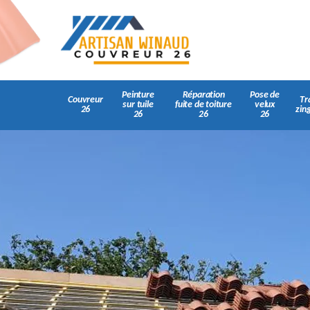
Peinture
Réparation
Pose de
Couvreur
Tr
sur tuile
fuite de toiture
velux
26
zin
26
26
26