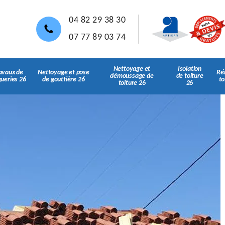
04 82 29 38 30
07 77 89 03 74
Nettoyage et
Isolation
avaux de
Nettoyage et pose
Ré
démoussage de
de toiture
gueries 26
de gouttière 26
to
toiture 26
26