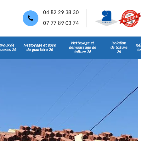
04 82 29 38 30
07 77 89 03 74
Nettoyage et
Isolation
avaux de
Nettoyage et pose
Ré
démoussage de
de toiture
gueries 26
de gouttière 26
to
toiture 26
26