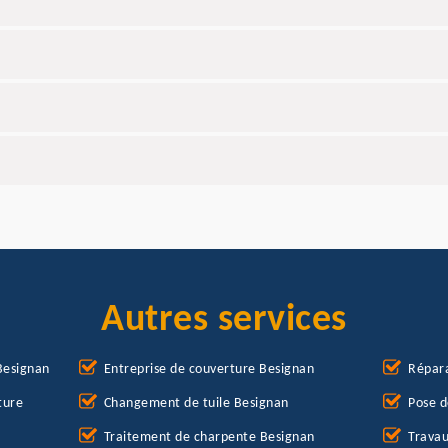
Autres services
Besignan
Entreprise de couverture Besignan
Répara
ture
Changement de tuile Besignan
Pose d
Traitement de charpente Besignan
Travau