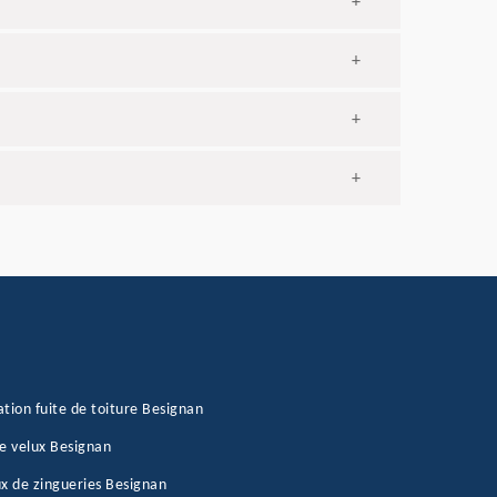
+
+
+
+
tion fuite de toiture Besignan
e velux Besignan
x de zingueries Besignan