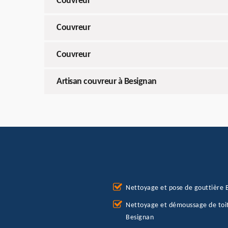
Couvreur
Couvreur
Couvreur
Artisan couvreur à Besignan
Nettoyage et pose de gouttière 
Nettoyage et démoussage de toi
Besignan