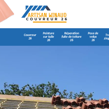
Peinture
Réparation
Pose de
Couvreur
Tr
sur tuile
fuite de toiture
velux
26
zin
26
26
26