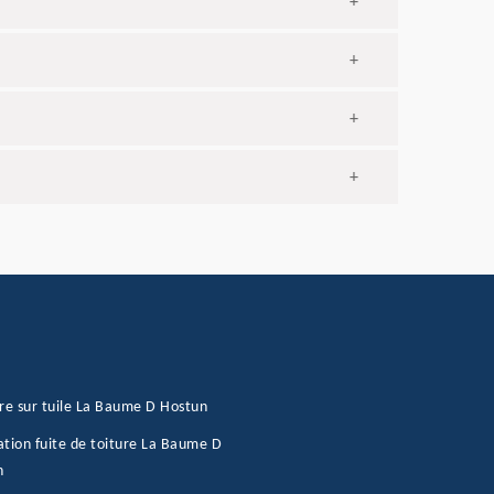
+
+
+
+
re sur tuile La Baume D Hostun
tion fuite de toiture La Baume D
n