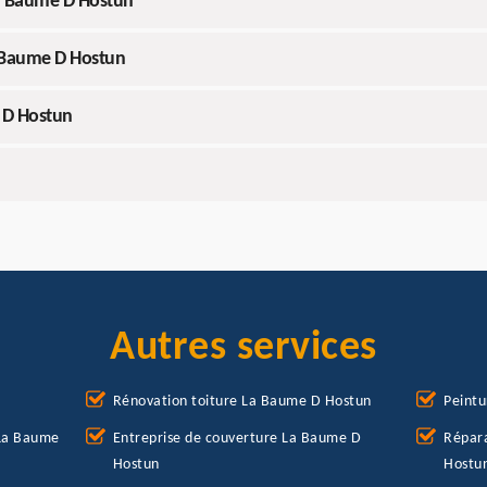
La Baume D Hostun
 Baume D Hostun
e D Hostun
Autres services
Rénovation toiture La Baume D Hostun
Peintu
 La Baume
Entreprise de couverture La Baume D
Répara
Hostun
Hostu