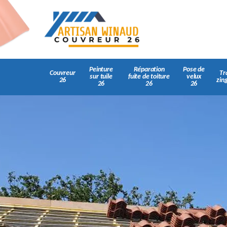
Peinture
Réparation
Pose de
Couvreur
Tr
sur tuile
fuite de toiture
velux
26
zin
26
26
26