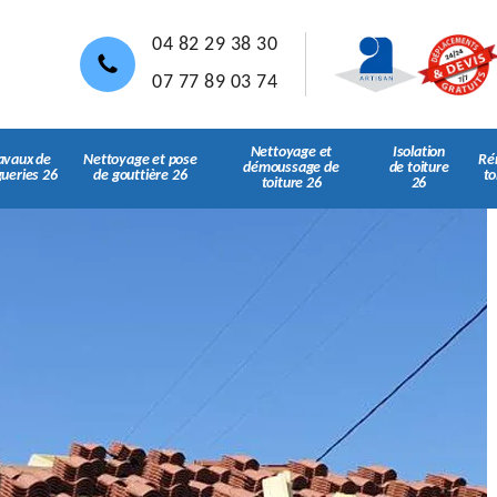
04 82 29 38 30
07 77 89 03 74
Nettoyage et
Isolation
avaux de
Nettoyage et pose
Ré
démoussage de
de toiture
gueries 26
de gouttière 26
to
toiture 26
26