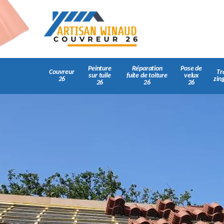
Peinture
Réparation
Pose de
Couvreur
Tr
sur tuile
fuite de toiture
velux
26
zin
26
26
26