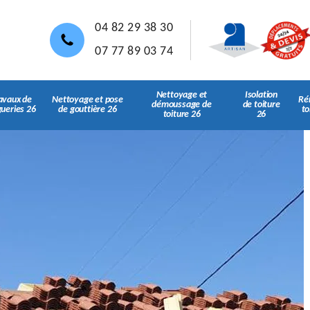
04 82 29 38 30
07 77 89 03 74
Nettoyage et
Isolation
avaux de
Nettoyage et pose
Ré
démoussage de
de toiture
gueries 26
de gouttière 26
to
toiture 26
26