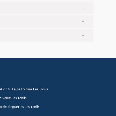
+
+
+
tion fuite de toiture Les Tonils
e velux Les Tonils
x de zingueries Les Tonils