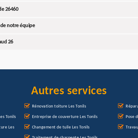
 de 26460
s de notre équipe
naud 26
Autres services
Rénovation toiture Les Tonils
Répara
es Tonils
Entreprise de couverture Les Tonils
Pose d
ture Les
Changement de tuile Les Tonils
Travau
Traitement de charpente Les Tonils