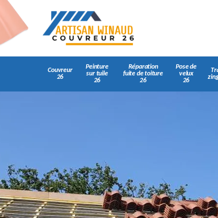
Peinture
Réparation
Pose de
Couvreur
Tr
sur tuile
fuite de toiture
velux
26
zin
26
26
26