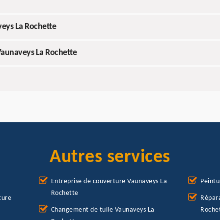
veys La Rochette
 Vaunaveys La Rochette
Autres services
Entreprise de couverture Vaunaveys La
Peintu
Rochette
ture
Répara
Changement de tuile Vaunaveys La
Roche