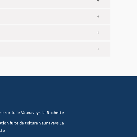
+
+
+
+
re sur tuile Vaunaveys La Rochette
tion fuite de toiture Vaunaveys La
tte