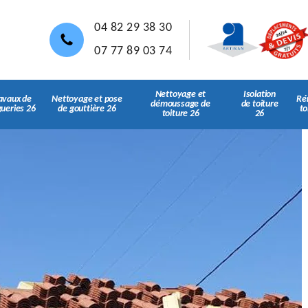
04 82 29 38 30
07 77 89 03 74
Nettoyage et
Isolation
avaux de
Nettoyage et pose
Ré
démoussage de
de toiture
gueries 26
de gouttière 26
to
toiture 26
26