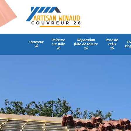
Peinture
Réparation
Pose de
Couvreur
Tr
sur tuile
fuite de toiture
velux
26
zin
26
26
26