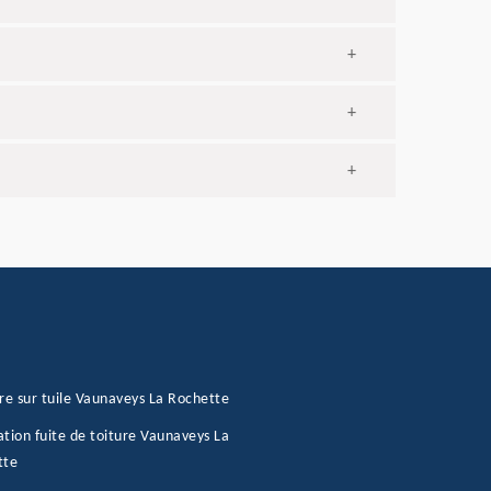
+
+
+
re sur tuile Vaunaveys La Rochette
tion fuite de toiture Vaunaveys La
tte