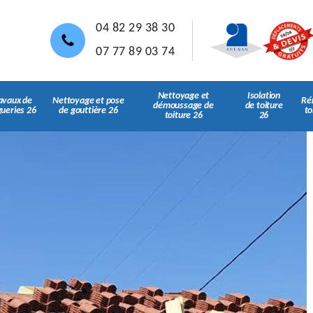
04 82 29 38 30
07 77 89 03 74
Nettoyage et
Isolation
avaux de
Nettoyage et pose
Ré
démoussage de
de toiture
gueries 26
de gouttière 26
to
toiture 26
26