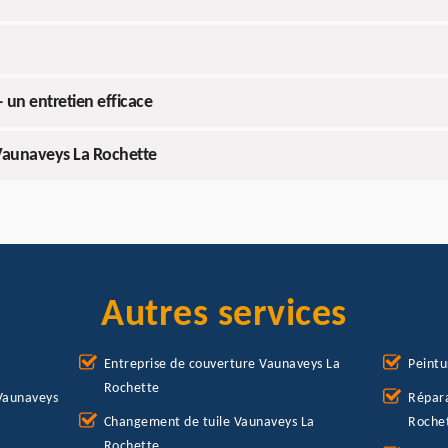
 un entretien efficace
Vaunaveys La Rochette
Autres services
Entreprise de couverture Vaunaveys La
Peintu
Rochette
Vaunaveys
Répara
Changement de tuile Vaunaveys La
Roche
Rochette