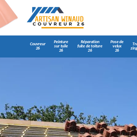
Peinture
Réparation
Pose de
Couvreur
Tr
sur tuile
fuite de toiture
velux
26
zin
26
26
26