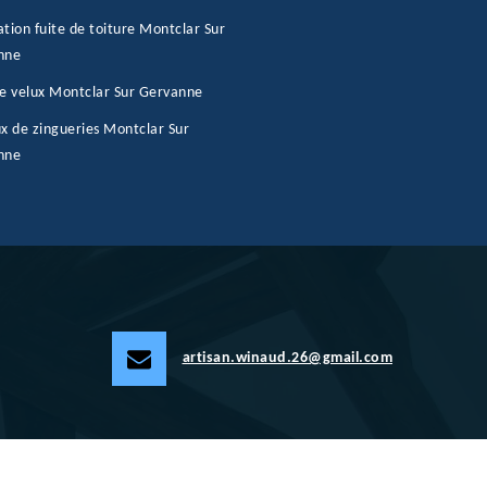
tion fuite de toiture Montclar Sur
nne
e velux Montclar Sur Gervanne
x de zingueries Montclar Sur
nne
artisan.winaud.26@gmail.com