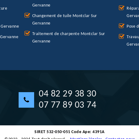
Gervanne
ture
Répara
Changement de tuile Montclar Sur
Gerva
Gervanne
r Gervanne
Pose d
Traitement de charpente Montclar Sur
r Gervanne
Travau
Gervanne
Gerva
04 82 29 38 30
07 77 89 03 74
SIRET 532-050-051 Code Ape: 4391A