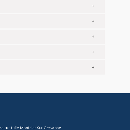
+
+
+
+
+
re sur tuile Montclar Sur Gervanne