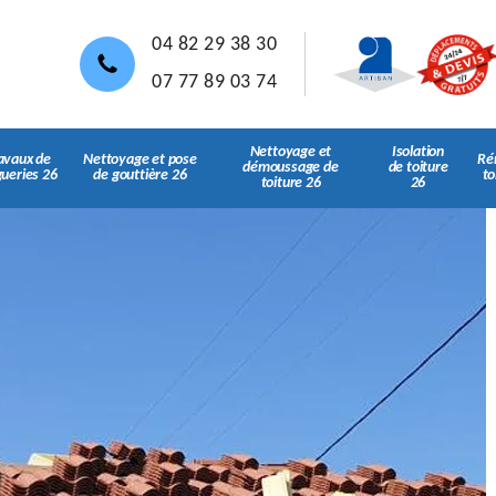
04 82 29 38 30
07 77 89 03 74
Nettoyage et
Isolation
avaux de
Nettoyage et pose
Ré
démoussage de
de toiture
gueries 26
de gouttière 26
to
toiture 26
26