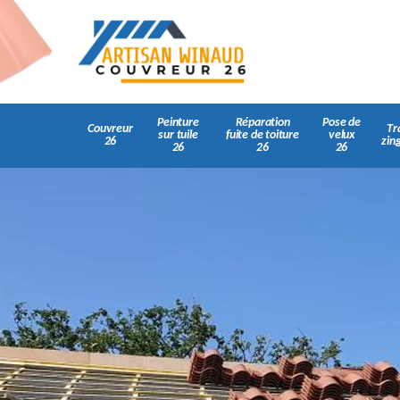
Peinture
Réparation
Pose de
Couvreur
Tr
sur tuile
fuite de toiture
velux
26
zin
26
26
26