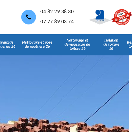
04 82 29 38 30
07 77 89 03 74
Nettoyage et
Isolation
avaux de
Nettoyage et pose
Ré
démoussage de
de toiture
gueries 26
de gouttière 26
to
toiture 26
26