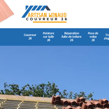
Peinture
Réparation
Pose de
Couvreur
Tr
sur tuile
fuite de toiture
velux
26
zin
26
26
26