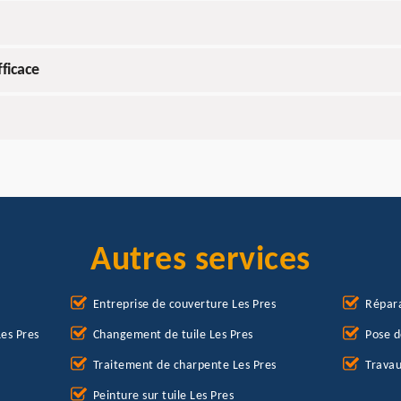
fficace
Autres services
Entreprise de couverture Les Pres
Répara
es Pres
Changement de tuile Les Pres
Pose d
Traitement de charpente Les Pres
Travau
Peinture sur tuile Les Pres