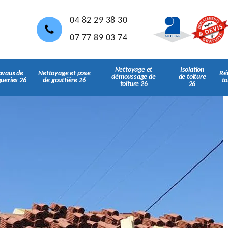
04 82 29 38 30
07 77 89 03 74
Nettoyage et
Isolation
avaux de
Nettoyage et pose
Ré
démoussage de
de toiture
gueries 26
de gouttière 26
to
toiture 26
26