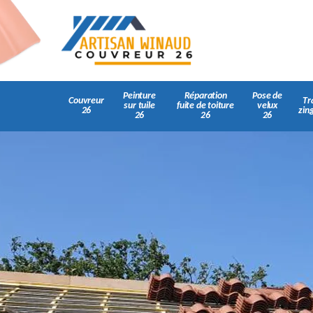
Peinture
Réparation
Pose de
Couvreur
Tr
sur tuile
fuite de toiture
velux
26
zin
26
26
26