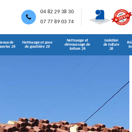
04 82 29 38 30
07 77 89 03 74
Nettoyage et
Isolation
avaux de
Nettoyage et pose
Ré
démoussage de
de toiture
gueries 26
de gouttière 26
to
toiture 26
26