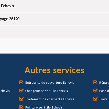
 Echevis
oyage 26190
Autres services
Entreprise de couverture Echevis
Répara
Echevis
Changement de tuile Echevis
Pose d
Traitement de charpente Echevis
Travau
Peinture sur tuile Echevis