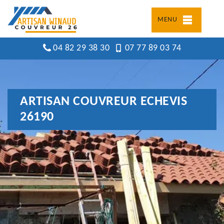
MENU
04 82 29 38 30
07 77 89 03 74
ARTISAN COUVREUR ECHEVIS
26190