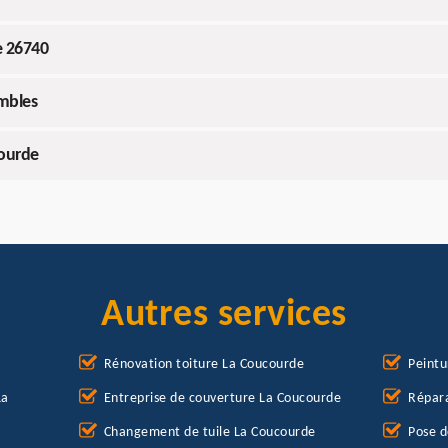
e 26740
ombles
courde
Autres services
Rénovation toiture La Coucourde
Peintu
La
Entreprise de couverture La Coucourde
Répara
Changement de tuile La Coucourde
Pose d