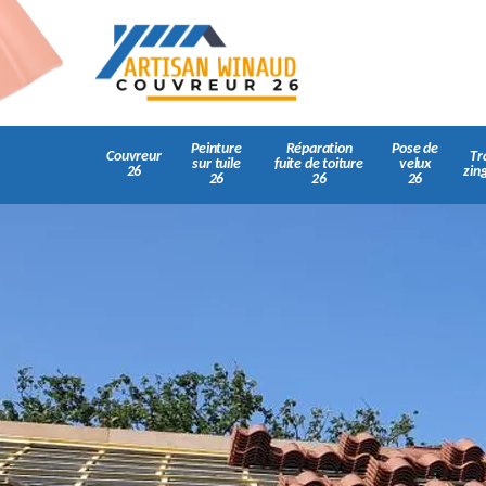
Peinture
Réparation
Pose de
Couvreur
Tr
sur tuile
fuite de toiture
velux
26
zin
26
26
26