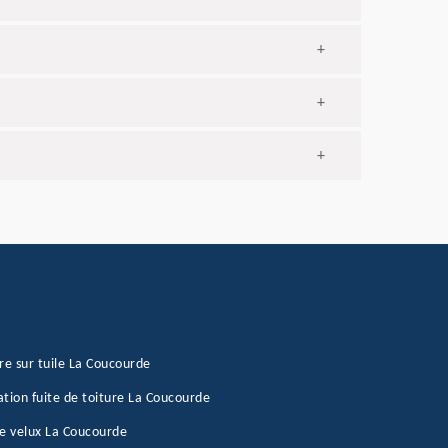
+
+
+
re sur tuile La Coucourde
tion fuite de toiture La Coucourde
e velux La Coucourde