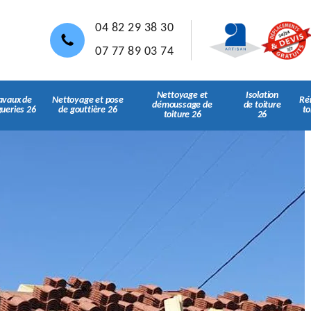
04 82 29 38 30
07 77 89 03 74
Nettoyage et
Isolation
avaux de
Nettoyage et pose
Ré
démoussage de
de toiture
gueries 26
de gouttière 26
to
toiture 26
26