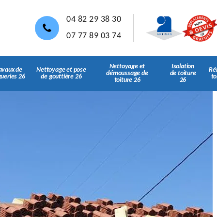
04 82 29 38 30
07 77 89 03 74
Nettoyage et
Isolation
avaux de
Nettoyage et pose
Ré
démoussage de
de toiture
gueries 26
de gouttière 26
to
toiture 26
26