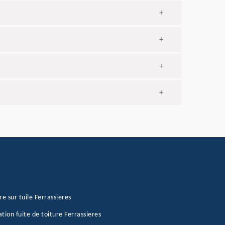
+
+
+
+
re sur tuile Ferrassieres
tion fuite de toiture Ferrassieres