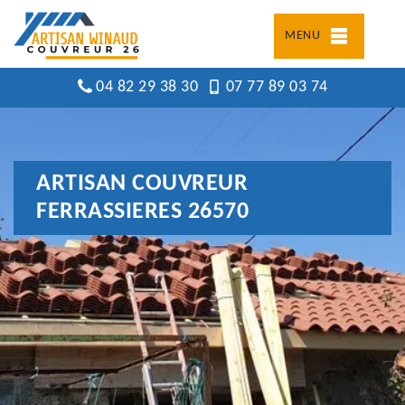
MENU
04 82 29 38 30
07 77 89 03 74
ARTISAN COUVREUR
FERRASSIERES 26570