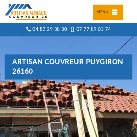
MENU
04 82 29 38 30
07 77 89 03 74
ARTISAN COUVREUR PUYGIRON
26160