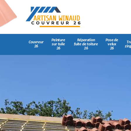
Peinture
Réparation
Pose de
Couvreur
Tr
sur tuile
fuite de toiture
velux
26
zin
26
26
26