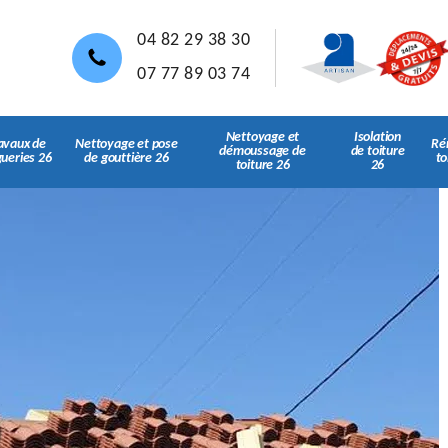
04 82 29 38 30
07 77 89 03 74
Nettoyage et
Isolation
avaux de
Nettoyage et pose
Ré
démoussage de
de toiture
gueries 26
de gouttière 26
to
toiture 26
26