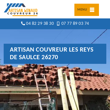
MENU
04 82 29 38 30
07 77 89 03 74
ARTISAN COUVREUR LES REYS
DE SAULCE 26270