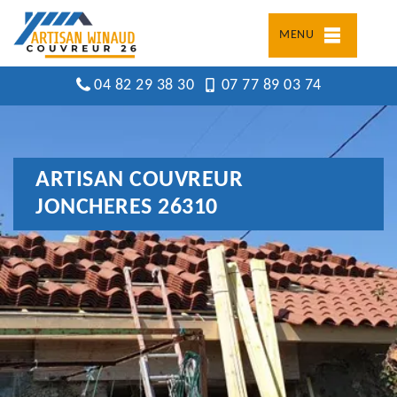
MENU
04 82 29 38 30
07 77 89 03 74
ARTISAN COUVREUR
JONCHERES 26310