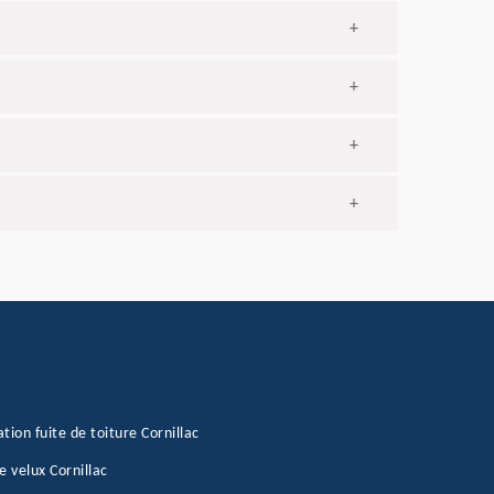
+
+
+
+
tion fuite de toiture Cornillac
e velux Cornillac