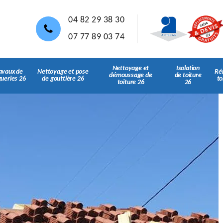
04 82 29 38 30
07 77 89 03 74
Nettoyage et
Isolation
avaux de
Nettoyage et pose
Ré
démoussage de
de toiture
gueries 26
de gouttière 26
to
toiture 26
26