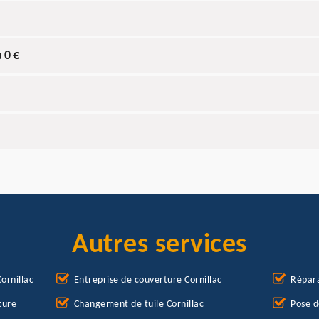
 0 €
Autres services
ornillac
Entreprise de couverture Cornillac
Répara
ture
Changement de tuile Cornillac
Pose d