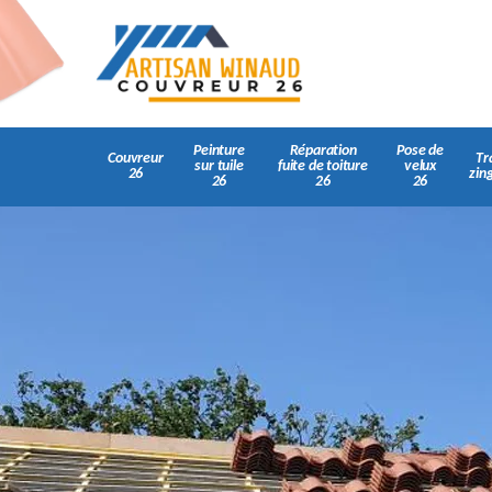
Peinture
Réparation
Pose de
Couvreur
Tr
sur tuile
fuite de toiture
velux
26
zin
26
26
26