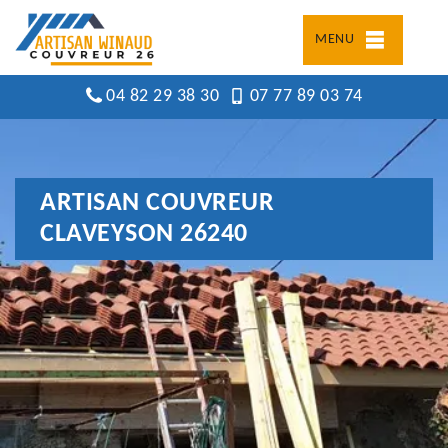
MENU
04 82 29 38 30
07 77 89 03 74
ARTISAN COUVREUR
CLAVEYSON 26240