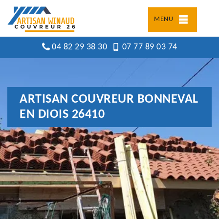
MENU
04 82 29 38 30
07 77 89 03 74
ARTISAN COUVREUR BONNEVAL
EN DIOIS 26410