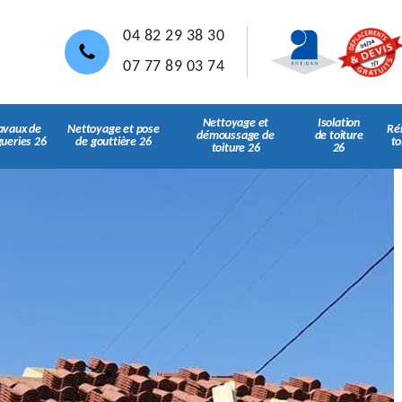
04 82 29 38 30
07 77 89 03 74
Nettoyage et
Isolation
avaux de
Nettoyage et pose
Ré
démoussage de
de toiture
gueries 26
de gouttière 26
to
toiture 26
26