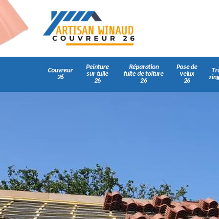
Peinture
Réparation
Pose de
Couvreur
Tr
sur tuile
fuite de toiture
velux
26
zin
26
26
26