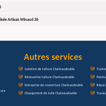
6
alisée Artisan Winaud 26
Autres services
Isolation de toiture Chateaudouble
Trait
Rénovation toiture Chateaudouble
Peintu
Entreprise de couverture Chateaudouble
Répara
ture
Changement de tuile Chateaudouble
Travau