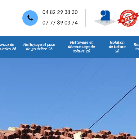
04 82 29 38 30
07 77 89 03 74
Nettoyage et
Isolation
avaux de
Nettoyage et pose
Ré
démoussage de
de toiture
gueries 26
de gouttière 26
to
toiture 26
26