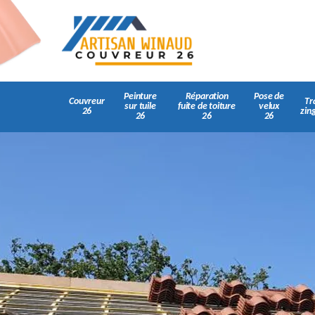
Peinture
Réparation
Pose de
Couvreur
Tr
sur tuile
fuite de toiture
velux
26
zin
26
26
26