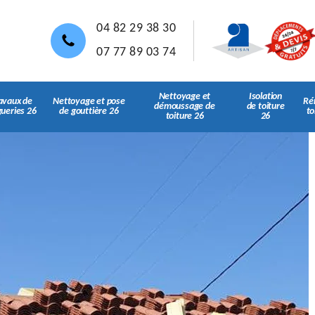
04 82 29 38 30
07 77 89 03 74
Nettoyage et
Isolation
avaux de
Nettoyage et pose
Ré
démoussage de
de toiture
gueries 26
de gouttière 26
to
toiture 26
26