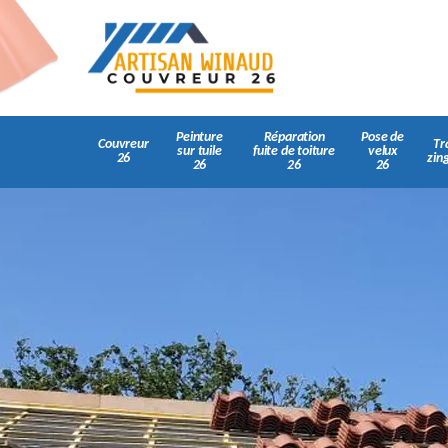
Peinture
Réparation
Pose de
Couvreur
Tr
sur tuile
fuite de toiture
velux
26
zin
26
26
26