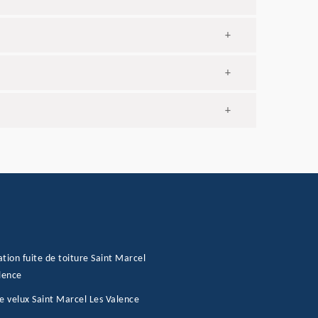
+
+
+
tion fuite de toiture Saint Marcel
lence
e velux Saint Marcel Les Valence