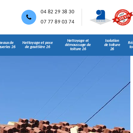
04 82 29 38 30
07 77 89 03 74
Nettoyage et
Isolation
avaux de
Nettoyage et pose
Ré
démoussage de
de toiture
gueries 26
de gouttière 26
to
toiture 26
26