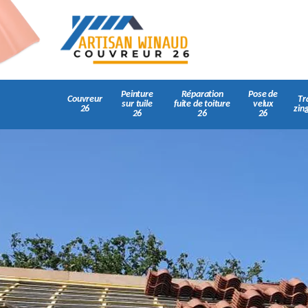
Peinture
Réparation
Pose de
Couvreur
Tr
sur tuile
fuite de toiture
velux
26
zin
26
26
26