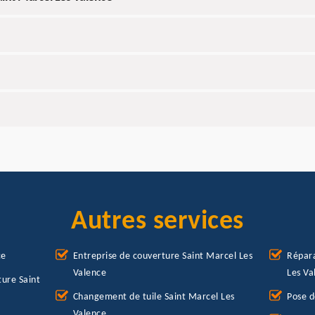
Autres services
ce
Entreprise de couverture Saint Marcel Les
Répara
Valence
Les Va
ure Saint
Changement de tuile Saint Marcel Les
Pose d
Valence