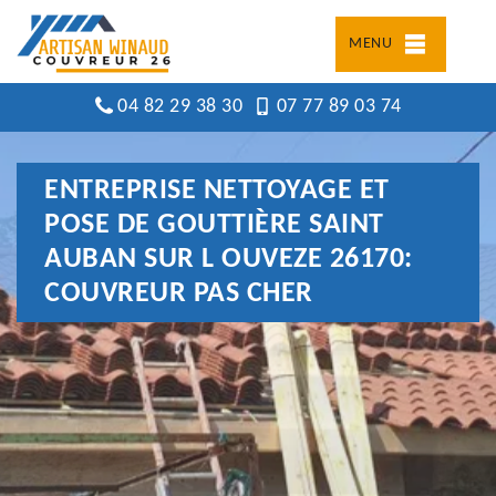
MENU
04 82 29 38 30
07 77 89 03 74
ENTREPRISE NETTOYAGE ET
POSE DE GOUTTIÈRE SAINT
AUBAN SUR L OUVEZE 26170:
COUVREUR PAS CHER