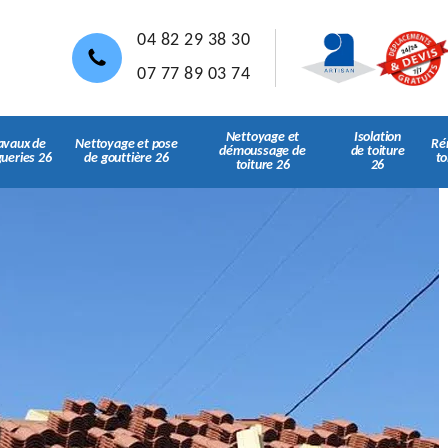
04 82 29 38 30
07 77 89 03 74
Nettoyage et
Isolation
avaux de
Nettoyage et pose
Ré
démoussage de
de toiture
gueries 26
de gouttière 26
to
toiture 26
26