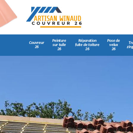
Peinture
Réparation
Pose de
Couvreur
Tr
sur tuile
fuite de toiture
velux
26
zin
26
26
26