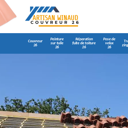
Peinture
Réparation
Pose de
Couvreur
Tr
sur tuile
fuite de toiture
velux
26
zin
26
26
26