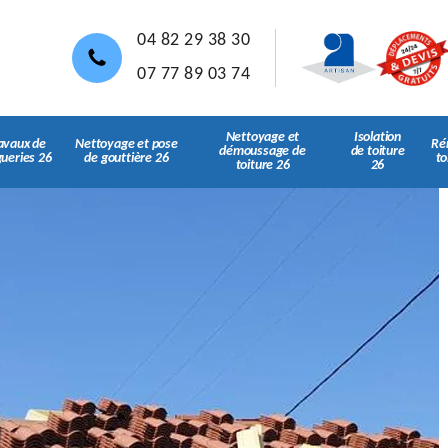
04 82 29 38 30
07 77 89 03 74
Nettoyage et
Isolation
avaux de
Nettoyage et pose
Ré
démoussage de
de toiture
gueries 26
de gouttière 26
to
toiture 26
26