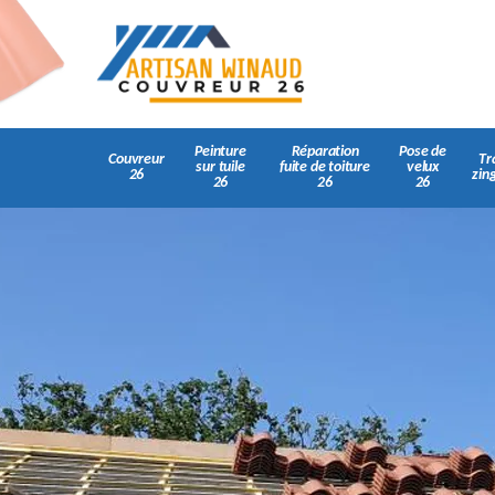
Peinture
Réparation
Pose de
Couvreur
Tr
sur tuile
fuite de toiture
velux
26
zin
26
26
26