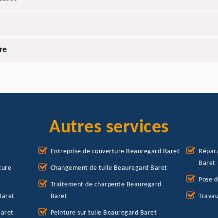
re
Autres services
Entreprise de couverture Beauregard Baret
Répara
Baret
ture
Changement de tuile Beauregard Baret
Pose d
Traitement de charpente Beauregard
Baret
Baret
Travau
Baret
Peinture sur tuile Beauregard Baret