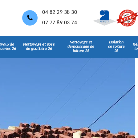
04 82 29 38 30
07 77 89 03 74
Nettoyage et
Isolation
avaux de
Nettoyage et pose
Ré
démoussage de
de toiture
gueries 26
de gouttière 26
to
toiture 26
26