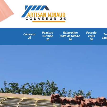
Peinture
Réparation
Pose de
Couvreur
Tr
sur tuile
fuite de toiture
velux
26
zin
26
26
26