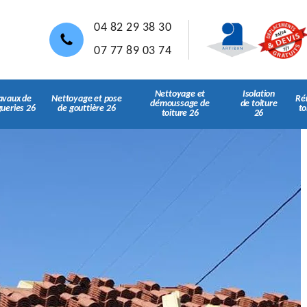
04 82 29 38 30
07 77 89 03 74
Nettoyage et
Isolation
avaux de
Nettoyage et pose
Ré
démoussage de
de toiture
gueries 26
de gouttière 26
to
toiture 26
26