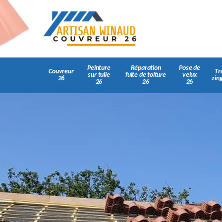
Peinture
Réparation
Pose de
Couvreur
Tr
sur tuile
fuite de toiture
velux
26
zin
26
26
26