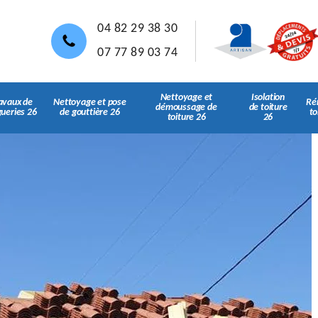
04 82 29 38 30
07 77 89 03 74
Nettoyage et
Isolation
avaux de
Nettoyage et pose
Ré
démoussage de
de toiture
gueries 26
de gouttière 26
to
toiture 26
26