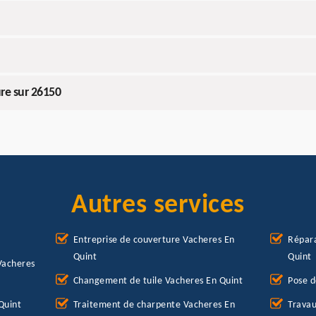
re sur 26150
Autres services
Entreprise de couverture Vacheres En
Répara
Quint
Quint
Vacheres
Changement de tuile Vacheres En Quint
Pose d
Quint
Traitement de charpente Vacheres En
Travau