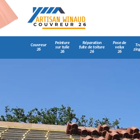
Peinture
Réparation
Pose de
Couvreur
Tr
sur tuile
fuite de toiture
velux
26
zin
26
26
26