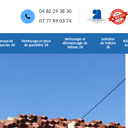
04 82 29 38 30
07 77 89 03 74
Nettoyage et
Isolation
avaux de
Nettoyage et pose
Ré
démoussage de
de toiture
gueries 26
de gouttière 26
to
toiture 26
26