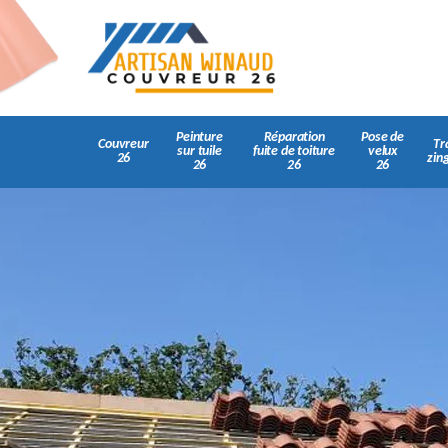
Peinture
Réparation
Pose de
Couvreur
Tr
sur tuile
fuite de toiture
velux
26
zin
26
26
26