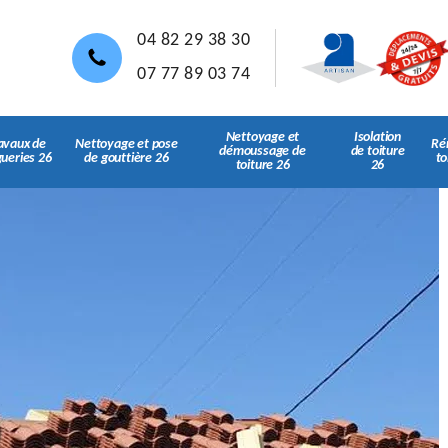
04 82 29 38 30
07 77 89 03 74
Nettoyage et
Isolation
avaux de
Nettoyage et pose
Ré
démoussage de
de toiture
gueries 26
de gouttière 26
to
toiture 26
26