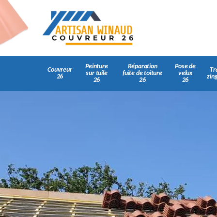
Peinture
Réparation
Pose de
Couvreur
Tr
sur tuile
fuite de toiture
velux
26
zin
26
26
26