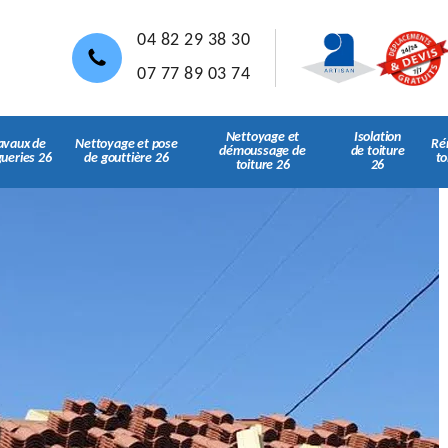
04 82 29 38 30
07 77 89 03 74
Nettoyage et
Isolation
avaux de
Nettoyage et pose
Ré
démoussage de
de toiture
gueries 26
de gouttière 26
to
toiture 26
26