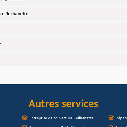
re Reilhanette
e
Autres services
Entreprise de couverture Reilhanette
Répara