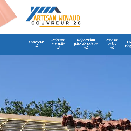
Peinture
Réparation
Pose de
Couvreur
Tr
sur tuile
fuite de toiture
velux
26
zin
26
26
26