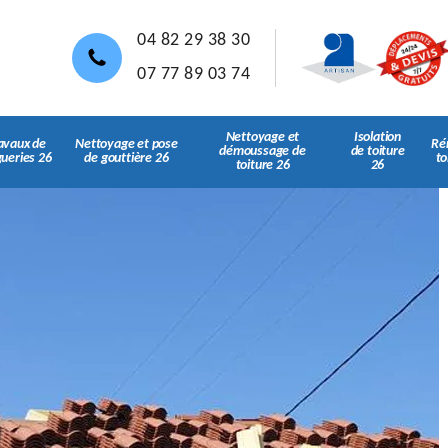
04 82 29 38 30
07 77 89 03 74
Nettoyage et
Isolation
avaux de
Nettoyage et pose
Ré
démoussage de
de toiture
gueries 26
de gouttière 26
to
toiture 26
26