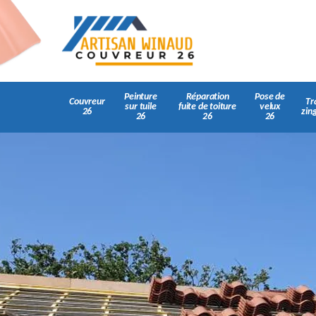
Peinture
Réparation
Pose de
Couvreur
Tr
sur tuile
fuite de toiture
velux
26
zin
26
26
26