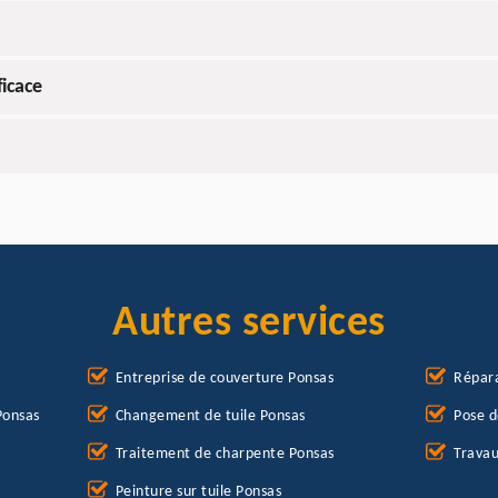
ficace
Autres services
Entreprise de couverture Ponsas
Répara
Ponsas
Changement de tuile Ponsas
Pose d
Traitement de charpente Ponsas
Travau
Peinture sur tuile Ponsas